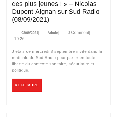
des plus jeunes ! » – Nicolas
Dupont-Aignan sur Sud Radio
« Arrêtons
(08/09/2021)
la
08/09/2021
Admin
|
|
0 Comment
|
08/09/2021
Admin
folie
19:26
vaccinale
des
J’étais ce mercredi 8 septembre invité dans la
plus
matinale de Sud Radio pour parler en toute
liberté du contexte sanitaire, sécuritaire et
jeunes
politique.
! »
–
READ
READ MORE
Nicolas
MORE
Dupont-
Aignan
sur