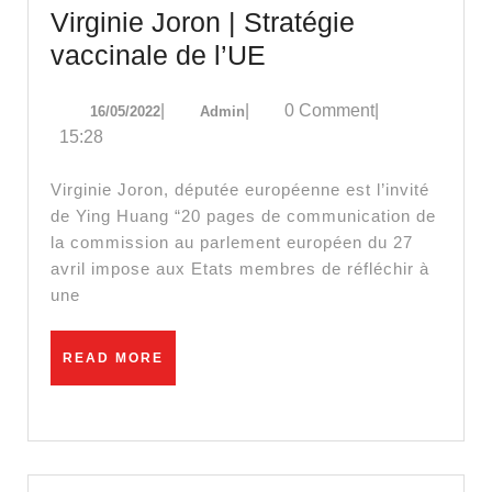
Virginie Joron | Stratégie
Virginie
vaccinale de l’UE
Joron
16/05/2022
Admin
|
|
0 Comment
|
16/05/2022
Admin
|
15:28
Stratégie
vaccinale
Virginie Joron, députée européenne est l’invité
de
de Ying Huang “20 pages de communication de
la commission au parlement européen du 27
l’UE
avril impose aux Etats membres de réfléchir à
une
READ
READ MORE
MORE