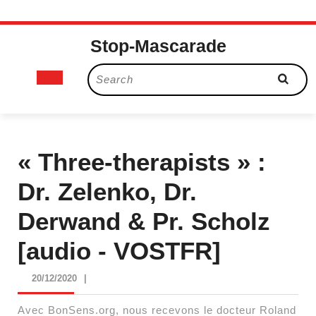
Skip
Stop-Mascarade
to
content
Open
Search
for:
Button
« Three-therapists » :
Dr. Zelenko, Dr.
Derwand & Pr. Scholz
[audio - VOSTFR]
20/12/2020
20/12/2020
|
Avec BonSens.org, nous recevons le docteur Roland