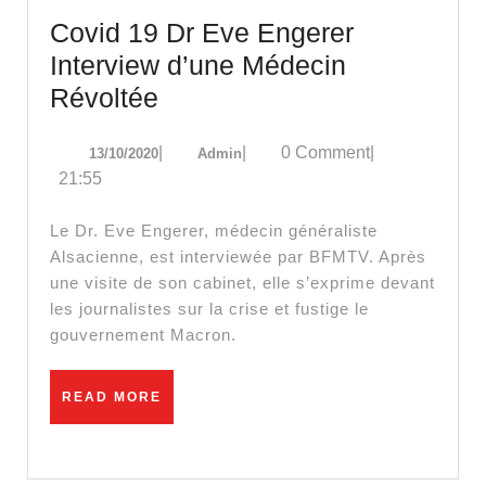
Covid 19 Dr Eve Engerer
Interview d’une Médecin
Covid
Révoltée
19
13/10/2020
Admin
|
|
0 Comment
|
13/10/2020
Admin
Dr
21:55
Eve
Engerer
Le Dr. Eve Engerer, médecin généraliste
Interview
Alsacienne, est interviewée par BFMTV. Après
une visite de son cabinet, elle s’exprime devant
d’une
les journalistes sur la crise et fustige le
Médecin
gouvernement Macron.
Révoltée
READ
READ MORE
MORE