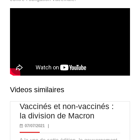
Videos similaires
Vaccinés et non-vaccinés :
Vaccinés
la division de Macron
et
07/07/2021
07/07/2021
|
non-
A la une de cette édition, le gouvernement