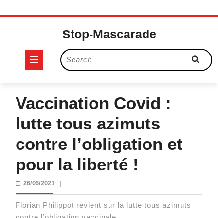
Skip
to
Stop-Mascarade
content
Open
Search
for:
Button
Vaccination Covid :
lutte tous azimuts
contre l’obligation et
pour la liberté !
26/06/2021
26/06/2021
|
Florian Philippot revient sur la lutte tous azimuts
contre l’obligation vaccinale.