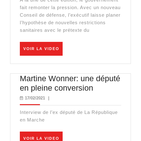
vaccinés
fait remonter la pression. Avec un nouveau
:
Conseil de défense, l’exécutif laisse planer
la
l’hypothèse de nouvelles restrictions
sanitaires avec le prétexte du
division
de
VOIR
Macron
VOIR LA VIDEO
LA
VIDEO
Martine Wonner: une député
Martine
en pleine conversion
Wonner:
17/02/2021
17/02/2021
|
une
Interview de l’ex député de La République
député
en Marche
en
pleine
VOIR
VOIR LA VIDEO