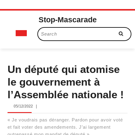
Skip
Stop-Mascarade
to
content
Open
Search
for:
Button
Un député qui atomise
le gouvernement à
l’Assemblée nationale !
05/12/2022
05/12/2022
|
« Je voudrais pas déranger. Pardon pour avoir voté
et fait voter des amendements. J’ai largement
outrepassé mon mandat de député »