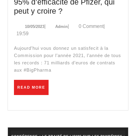
95% d’efficacité de Pfizer, qui
L’expertise
peut y croire ?
de
10/05/2023
Admin
|
|
0 Comment
|
10/05/2023
Admin
cette
19:59
Commission,
c’est
Aujourd’hui vous donnez un satisfecit à la
comme
Commission pour l’année 2021, l’année de tous
les records : 71 milliards d’euros de contrats
les
aux #BigPharma
95%
d’efficacité
READ
READ MORE
de
MORE
Pfizer,
qui
peut
y