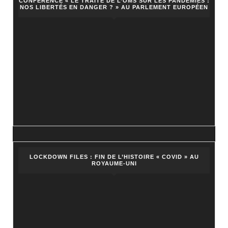
croire
CONFÉRENCE « LE TRAITÉ DE L’OMS SUR LES PANDÉMIES :
NOS LIBERTÉS EN DANGER ? » AU PARLEMENT EUROPÉEN
?
LOCKDOWN FILES : FIN DE L’HISTOIRE « COVID » AU
ROYAUME-UNI