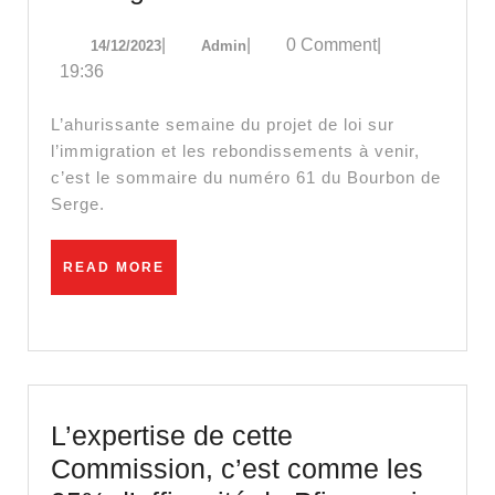
immigration
14/12/2023
Admin
|
|
0 Comment
|
14/12/2023
Admin
:
19:36
le
gouvernement
L’ahurissante semaine du projet de loi sur
en
l’immigration et les rebondissements à venir,
c’est le sommaire du numéro 61 du Bourbon de
plein
Serge.
naufrage
READ
READ MORE
MORE
L’expertise de cette
Commission, c’est comme les