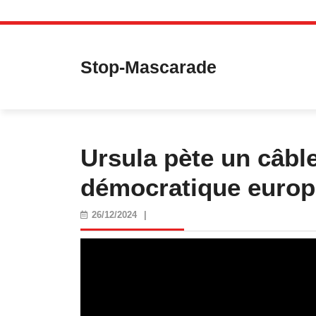
Skip
to
content
Stop-Mascarade
Ursula pète un câbl
démocratique europ
26/12/2024
26/12/2024
|