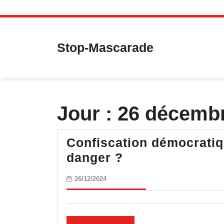
Skip
to
content
Stop-Mascarade
Jour :
26 décemb
Confiscation démocratiq
Confiscation
danger ?
démocratique
26/12/2024
26/12/2024
:
l’épargne
des