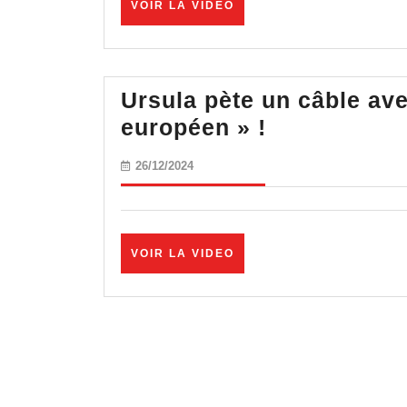
VOIR
VOIR LA VIDEO
Français
LA
en
VIDEO
danger
?
Ursula pète un câble av
Ursula
européen » !
pète
26/12/2024
26/12/2024
un
câble
avec
VOIR
VOIR LA VIDEO
son
LA
« Bouclier
VIDEO
démocratiq
européen »
!