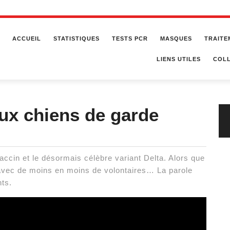
ACCUEIL
STATISTIQUES
TESTS PCR
MASQUES
TRAITE
LIENS UTILES
COLL
ux chiens de garde
accin et le désormais célèbre variant Delta. Alors que
, avec de moins en moins de volontaires… La parole
nts.