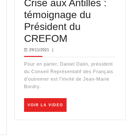
Crise aux Antilles :
témoignage du
Président du
Crise
CREFOM
gue
aux
29/11/2021
29/11/2021
|
Antilles
Pour en parler, Daniel Dalin, président
l
:
du Conseil Représentatif des Français
d’outremer est l’invité de Jean-Marie
ie
témoignage
Bordry.
ce
du
VOIR
VOIR LA VIDEO
Président
LA
VIDEO
onge
du
CREFOM