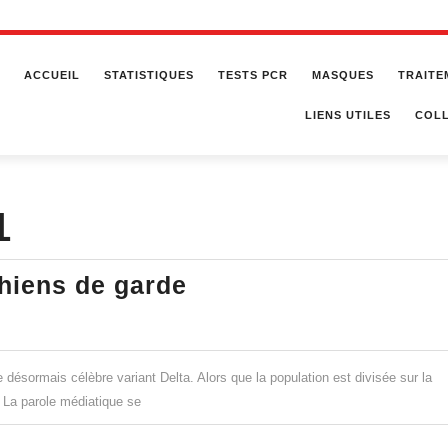
ACCUEIL
STATISTIQUES
TESTS PCR
MASQUES
TRAITE
LIENS UTILES
COLL
1
Vaccin
hiens de garde
:
Les
nouveaux
e désormais célèbre variant Delta. Alors que la population est divisée sur la
chiens
 La parole médiatique se
de