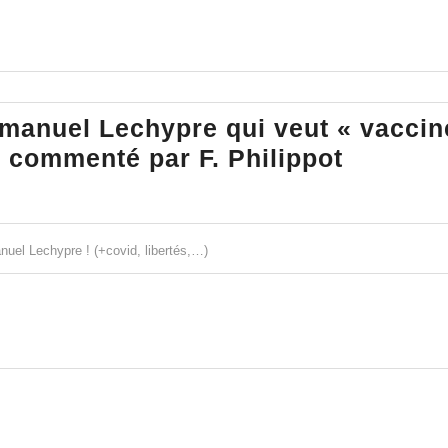
garde
manuel Lechypre qui veut « vaccin
Le
– commenté par F. Philippot
grand
dérapag
d’Emma
uel Lechypre ! (+covid, libertés,…)
Lechypr
qui
veut
« vacci
de
force