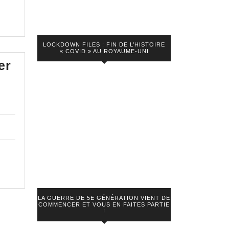
LOCKDOWN FILES : FIN DE L’HISTOIRE
« COVID » AU ROYAUME-UNI
er
e
nuel
e
ner
LA GUERRE DE 5E GÉNÉRATION VIENT DE
COMMENCER ET VOUS EN FAITES PARTIE
!