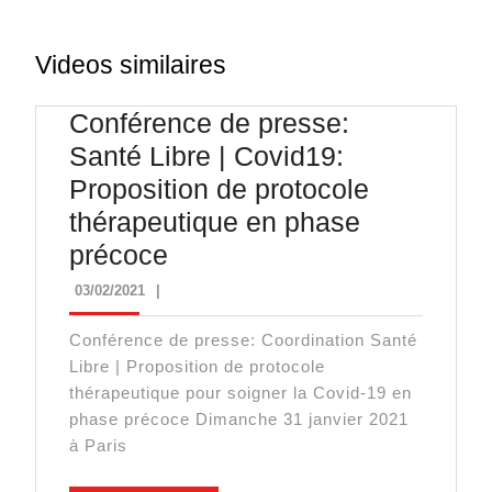
Videos similaires
Conférence de presse:
Santé Libre | Covid19:
Proposition de protocole
thérapeutique en phase
Conférence
précoce
de
03/02/2021
03/02/2021
|
presse:
Conférence de presse: Coordination Santé
Santé
Libre | Proposition de protocole
Libre
thérapeutique pour soigner la Covid-19 en
|
phase précoce Dimanche 31 janvier 2021
à Paris
Covid19:
Proposition