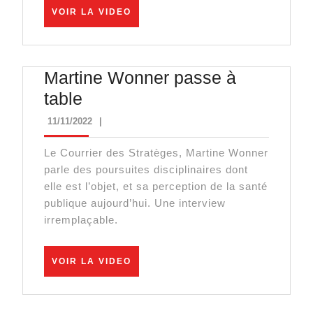
de
VOIR
VOIR LA VIDEO
LA
protocole
VIDEO
thérapeutique
Martine Wonner passe à
en
Martine
table
phase
Wonner
précoce
11/11/2022
11/11/2022
|
passe
Le Courrier des Stratèges, Martine Wonner
à
parle des poursuites disciplinaires dont
table
elle est l’objet, et sa perception de la santé
publique aujourd’hui. Une interview
irremplaçable.
VOIR
VOIR LA VIDEO
LA
VIDEO