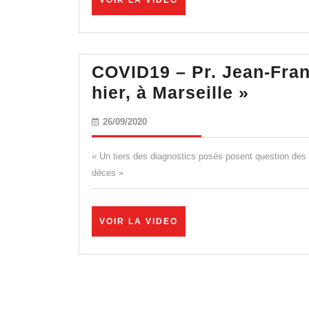
VOIR LA VIDEO
LA
VIDEO
COVID19 – Pr. Jean-Fran
COVID
hier, à Marseille »
–
26/09/2020
26/09/2020
Pr.
Jean-
« Un tiers des diagnostics posés posent question des c
Franço
déces »
Toussa
:
VOIR
VOIR LA VIDEO
« Seul
LA
VIDEO
1
mort,
hier,