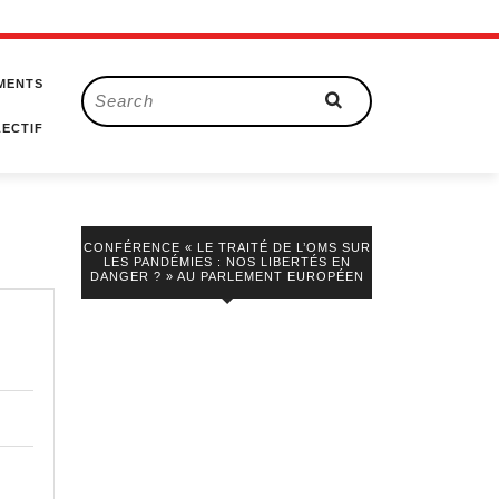
MENTS
Search
for:
ECTIF
CONFÉRENCE « LE TRAITÉ DE L’OMS SUR
LES PANDÉMIES : NOS LIBERTÉS EN
DANGER ? » AU PARLEMENT EUROPÉEN
a
démie