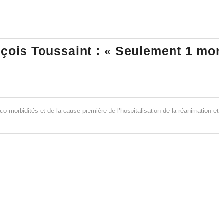
terminé
! »
çois Toussaint : « Seulement 1 mor
19
o-morbidités et de la cause première de l’hospitalisation de la réanimation e
is
int
ement