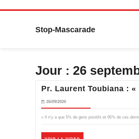
Skip
to
content
Stop-Mascarade
Jour :
26 septemb
Pr. Laurent Toubiana : «
26/09/2020
26/09/2020
« Il n’y a que 5% de gens positifs et 95% de ces de
VOIR