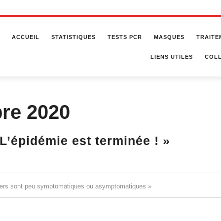
ACCUEIL
STATISTIQUES
TESTS PCR
MASQUES
TRAITE
LIENS UTILES
COLL
re 2020
Pr.
 L’épidémie est terminée ! »
Laurent
Toubian
:
rniers sont peu symptomatiques ou asymptomatiques »
« L’épi
est