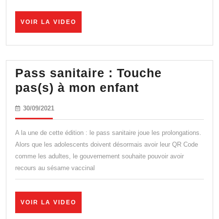
bol
des
VOIR
VOIR LA VIDEO
masques,
LA
VIDEO
ras-
le-
Pass sanitaire : Touche
bol
Pass
pas(s) à mon enfant
du
sanitaire
pass
30/09/2021
30/09/2021
:
sanitaire,
Touche
laissez
A la une de cette édition : le pass sanitaire joue les prolongations.
pas(s)
Alors que les adolescents doivent désormais avoir leur QR Code
nous
comme les adultes, le gouvernement souhaite pouvoir avoir
à
vivre
recours au sésame vaccinal
mon
! »
enfant
VOIR
VOIR LA VIDEO
LA