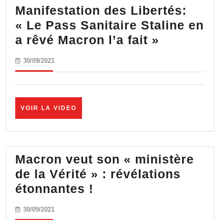
vaccin
Manifestation des Libertés:
« Le Pass Sanitaire Staline en
Manifesta
a rêvé Macron l’a fait »
des
30/09/2021
30/09/2021
Libertés:
« Le
Pass
VOIR
VOIR LA VIDEO
Sanitaire
LA
Staline
VIDEO
en
a
Macron veut son « ministère
rêvé
de la Vérité » : révélations
Macron
Macron
étonnantes !
l’a
veut
30/09/2021
30/09/2021
fait »
son