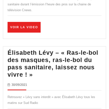
invités
sanitaire durant l’émission l’heure des pros sur la chaine de
télévision Cnews.
critiquent
la
prolongation
VOIR
VOIR LA VIDEO
LA
du
VIDEO
pass
sanitaire
Élisabeth Lévy – « Ras-le-bol
dans
des masques, ras-le-bol du
l’Heure
pass sanitaire, laissez nous
des
Élisabeth
vivre ! »
Pros
Lévy
30/09/2021
30/09/2021
–
« Ras-
Retrouvez « Lévy sans interdit » avec Élisabeth Lévy tous les
le-
matins sur Sud Radio