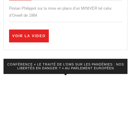
« ministère
Florian Philippot sur la mise en place d’un MINIVER tel celui
de
d’Orwell de 1984
la
Vérité »
VOIR
VOIR LA VIDEO
:
LA
VIDEO
révélations
étonnantes
CONFÉRENCE « LE TRAITÉ DE L’OMS SUR LES PANDÉMIES : NOS
!
LIBERTÉS EN DANGER ? » AU PARLEMENT EUROPÉEN