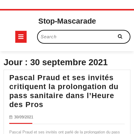
Skip
to
Stop-Mascarade
content
Open
Search
for:
Button
Jour :
30 septembre 2021
Pascal Praud et ses invités
critiquent la prolongation du
pass sanitaire dans l’Heure
Pascal
des Pros
Praud
30/09/2021
30/09/2021
et
ses
Pascal Praud et ses invités ont parlé de la prolongation du pass