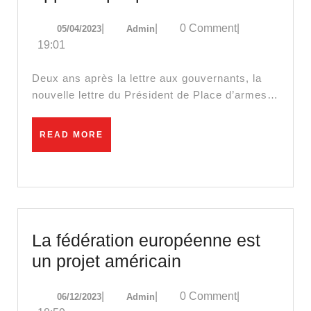
au
05/04/2023
Admin
|
|
0 Comment
|
05/04/2023
Admin
peuple
19:01
de
France
Deux ans après la lettre aux gouvernants, la
nouvelle lettre du Président de Place d’armes…
READ
READ MORE
MORE
La fédération européenne est
La
un projet américain
fédération
06/12/2023
Admin
|
|
0 Comment
|
06/12/2023
Admin
européenne