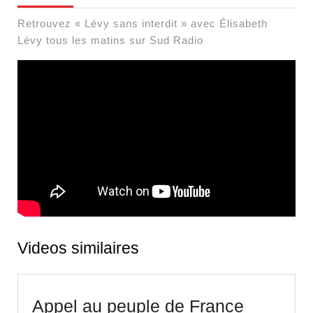
Retrouvez « Lévy sans interdit » avec Élisabeth
Lévy tous les matins sur Sud Radio
Videos similaires
Appel
Appel au peuple de France