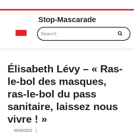
Skip
Stop-Mascarade
to
content
Open
Search
for:
Button
Élisabeth Lévy – « Ras-
le-bol des masques,
ras-le-bol du pass
sanitaire, laissez nous
vivre ! »
30/09/2021
30/09/2021
|