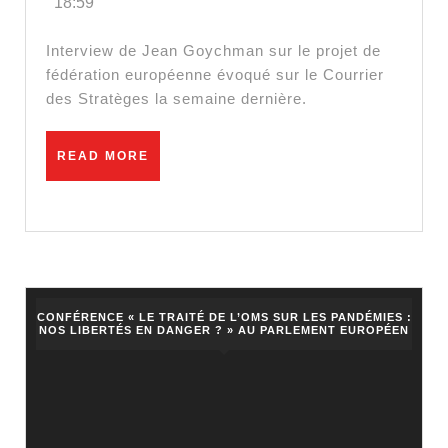
18:59
est
un
Interview de Jean Goychman sur le projet de
projet
fédération européenne évoqué sur le Courrier
des Stratèges la semaine dernière.
américain
READ
READ MORE
MORE
CONFÉRENCE « LE TRAITÉ DE L’OMS SUR LES PANDÉMIES :
NOS LIBERTÉS EN DANGER ? » AU PARLEMENT EUROPÉEN