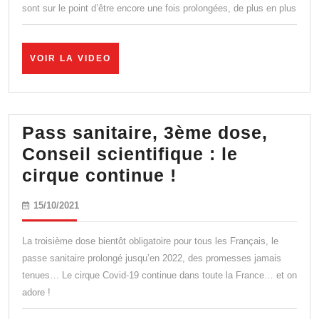
sont sur le point d’être encore une fois prolongées, de plus en plus
D’URGENCE
PERMANENT
VOIR
VOIR LA VIDEO
LA
VIDEO
Pass sanitaire, 3ème dose,
Conseil scientifique : le
Pass
cirque continue !
sanitaire,
15/10/2021
15/10/2021
3ème
dose,
La troisième dose bientôt obligatoire pour tous les Français, le
Conseil
passe sanitaire prolongé jusqu’en 2022, des promesses jamais
tenues… Le cirque Covid-19 continue dans toute la France… et on
scientifique
adore !
: