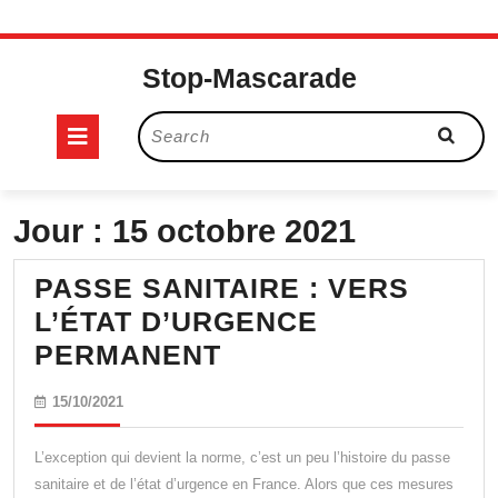
Skip
to
Stop-Mascarade
content
Open
Search
for:
Button
Jour :
15 octobre 2021
PASSE SANITAIRE : VERS
L’ÉTAT D’URGENCE
PASSE
PERMANENT
SANITAIRE
15/10/2021
15/10/2021
:
VERS
L’exception qui devient la norme, c’est un peu l’histoire du passe
L’ÉTAT
sanitaire et de l’état d’urgence en France. Alors que ces mesures