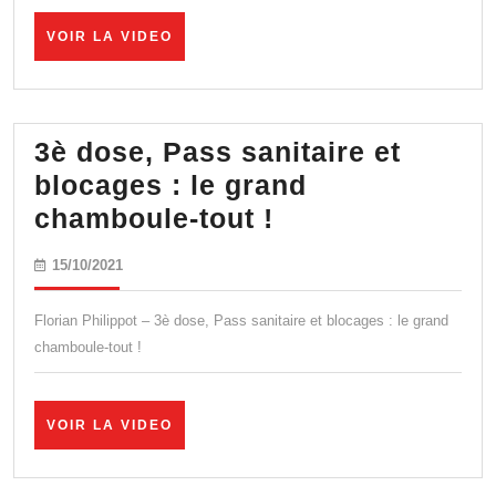
le
cirque
VOIR
VOIR LA VIDEO
LA
continue
VIDEO
!
3è dose, Pass sanitaire et
blocages : le grand
3è
chamboule-tout !
dose,
15/10/2021
15/10/2021
Pass
sanitaire
Florian Philippot – 3è dose, Pass sanitaire et blocages : le grand
et
chamboule-tout !
blocages
:
VOIR
VOIR LA VIDEO
le
LA
VIDEO
grand