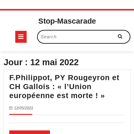
Skip
to
Stop-Mascarade
content
Open
Search
for:
Button
Jour :
12 mai 2022
F.Philippot, PY Rougeyron et
CH Gallois : « l’Union
F.Philip
européenne est morte ! »
PY
12/05/2022
12/05/2022
Rougey
et
CH