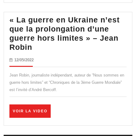
Mélenchon
?
« La guerre en Ukraine n’est
que la prolongation d’une
guerre hors limites » – Jean
« La
Robin
guerre
12/05/2022
12/05/2022
en
Ukraine
Jean Robin, journaliste indépendant, auteur de “Nous sommes en
n’est
guerre hors limites” et “Chroniques de la 3ème Guerre Mondiale”
est l’invité d’André Bercoff.
que
la
prolongation
VOIR
VOIR LA VIDEO
LA
d’une
VIDEO
guerre