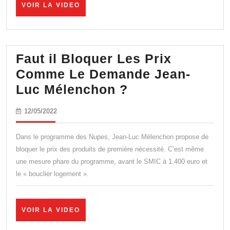
VOIR
VOIR LA VIDEO
Gallois
LA
: « l’Un
VIDEO
europé
est
Faut il Bloquer Les Prix
morte
Comme Le Demande Jean-
! »
Faut
Luc Mélenchon ?
il
12/05/2022
12/05/2022
Bloquer
Les
Dans le programme des Nupes, Jean-Luc Mélenchon propose de
Prix
bloquer le prix des produits de première nécessité. C’est même
une mesure phare du programme, avant le SMIC à 1.400 euro et
Comme
le « bouclier logement ».
Le
Demande
Jean-
VOIR
VOIR LA VIDEO
LA
Luc
VIDEO