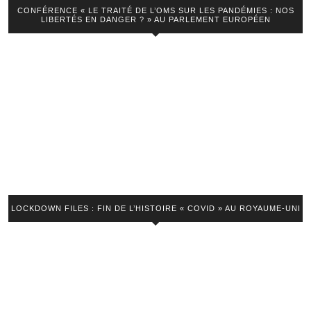
hors
CONFÉRENCE « LE TRAITÉ DE L’OMS SUR LES PANDÉMIES : NOS
LIBERTÉS EN DANGER ? » AU PARLEMENT EUROPÉEN
limites »
–
Jean
Robin
LOCKDOWN FILES : FIN DE L’HISTOIRE « COVID » AU ROYAUME-UNI