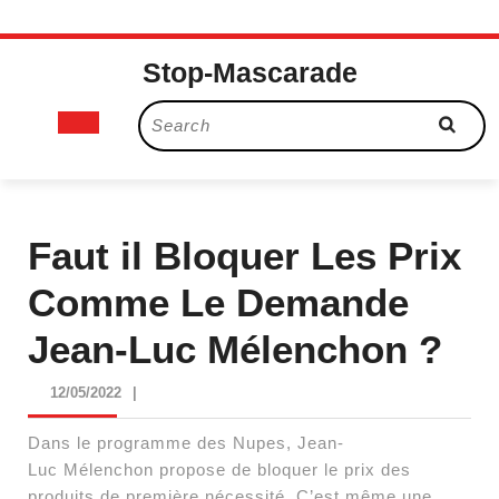
Skip
Stop-Mascarade
to
content
Open
Search
for:
Button
Faut il Bloquer Les Prix
Comme Le Demande
Jean-Luc Mélenchon ?
12/05/2022
12/05/2022
|
Dans le programme des Nupes, Jean-
Luc Mélenchon propose de bloquer le prix des
produits de première nécessité. C’est même une