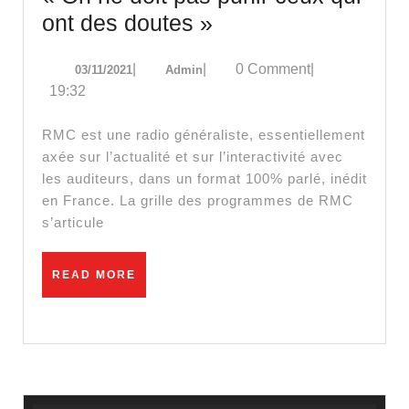
« On
ont des doutes »
ne
03/11/2021
Admin
|
|
0 Comment
|
03/11/2021
Admin
doit
19:32
pas
punir
RMC est une radio généraliste, essentiellement
ceux
axée sur l’actualité et sur l’interactivité avec
les auditeurs, dans un format 100% parlé, inédit
qui
en France. La grille des programmes de RMC
ont
s’articule
des
doutes »
READ
READ MORE
MORE