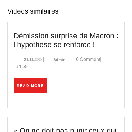
Videos similaires
Démission surprise de Macron :
Démission
l’hypothèse se renforce !
surprise
21/11/2024
Admin
|
|
0 Comment
|
21/11/2024
Admin
de
14:59
Macron
:
READ
READ MORE
l’hypothès
MORE
se
renforce
!
« On ne doit pas punir ceux qui