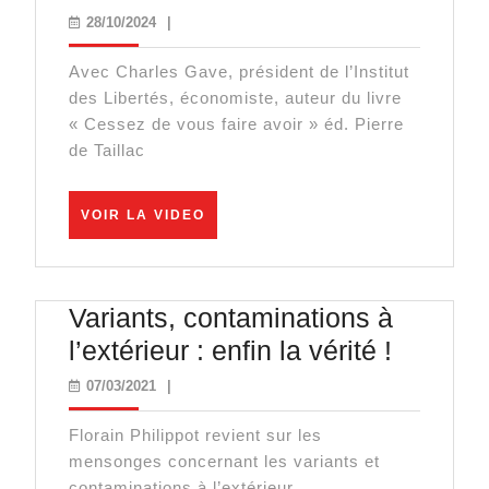
:
28/10/2024
28/10/2024
|
danger
Avec Charles Gave, président de l’Institut
sur
des Libertés, économiste, auteur du livre
vos
« Cessez de vous faire avoir » éd. Pierre
économies
de Taillac
!
VOIR
VOIR LA VIDEO
LA
VIDEO
Variants, contaminations à
Variants
l’extérieur : enfin la vérité !
contami
07/03/2021
07/03/2021
|
à
Florain Philippot revient sur les
l’extérie
mensonges concernant les variants et
:
contaminations à l’extérieur.