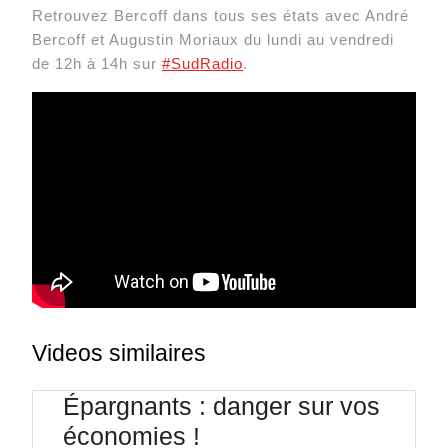
Retrouvez Bercoff dans tous ses états avec André
Bercoff et Augustin Moriaux du lundi au vendredi
de 12h à 14h sur
#SudRadio
.
Videos similaires
Épargnants : danger sur vos
Épargnants
économies !