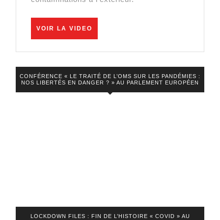
enfin
la
VOIR
VOIR LA VIDEO
LA
vérité
VIDEO
!
CONFÉRENCE « LE TRAITÉ DE L’OMS SUR LES PANDÉMIES :
NOS LIBERTÉS EN DANGER ? » AU PARLEMENT EUROPÉEN
LOCKDOWN FILES : FIN DE L’HISTOIRE « COVID » AU