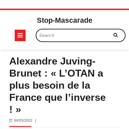
Skip
to
Stop-Mascarade
content
Open
Search
for:
Button
Alexandre Juving-
Brunet : « L’OTAN a
plus besoin de la
France que l’inverse
! »
04/05/2022
04/05/2022
|