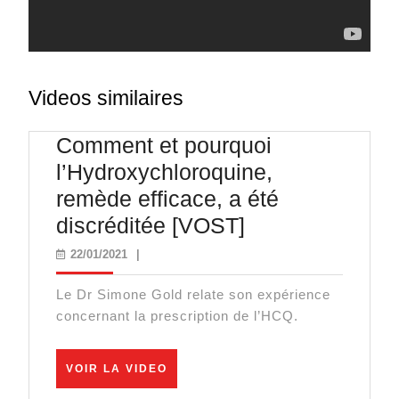
Videos similaires
Comment et pourquoi
l’Hydroxychloroquine,
remède efficace, a été
Comment
discréditée [VOST]
et
22/01/2021
22/01/2021
|
pourquoi
Le Dr Simone Gold relate son expérience
l’Hydroxychloro
concernant la prescription de l’HCQ.
remède
efficace,
VOIR
VOIR LA VIDEO
a
LA