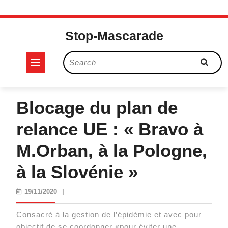
Skip
to
Stop-Mascarade
content
Open
Search
for:
Button
Blocage du plan de
relance UE : « Bravo à
M.Orban, à la Pologne,
à la Slovénie »
19/11/2020
19/11/2020
|
Consacré à la gestion de l’épidémie et avec pour
objectif de se coordonner «pour éviter une