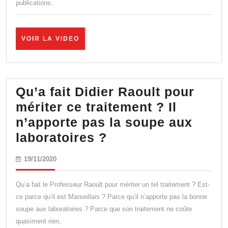
publications.
Mich
Ros
VOIR
VOIR LA VIDEO
LA
VIDEO
Qu’a fait Didier Raoult pour
mériter ce traitement ? Il
n’apporte pas la soupe aux
Qu’a
laboratoires ?
fait
19/11/2020
19/11/2020
Didier
Raoult
Qu’a fait le Professeur Raoult pour mériter un tel traitement ? Est-
pour
ce parce qu’il est Marseillais ? Parce qu’il n’apporte pas la bonne
soupe aux laboratoires ? Parce que son traitement ne coûte
mériter
quasiment rien,