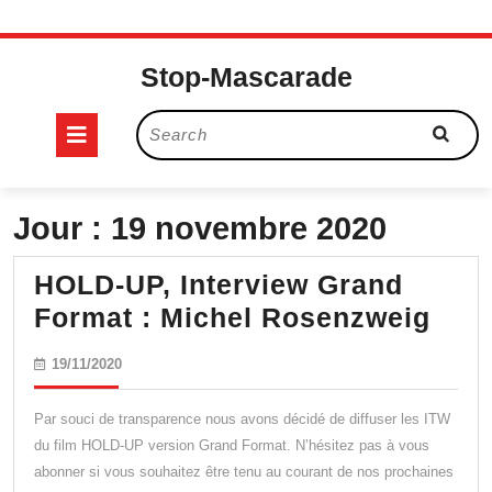
Skip
to
Stop-Mascarade
content
Open
Search
for:
Button
Jour :
19 novembre 2020
HOLD-UP, Interview Grand
HOL
Format : Michel Rosenzweig
UP,
19/11/2020
19/11/2020
Inte
Gra
Par souci de transparence nous avons décidé de diffuser les ITW
For
du film HOLD-UP version Grand Format. N’hésitez pas à vous
abonner si vous souhaitez être tenu au courant de nos prochaines
: