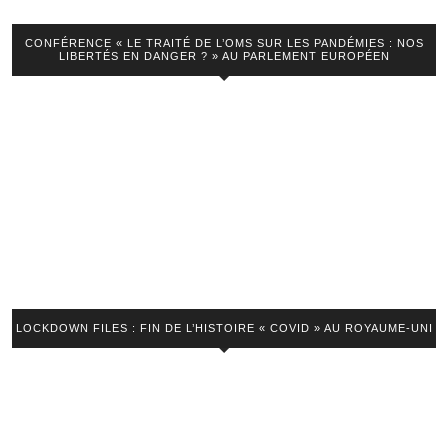
technocrates
! »
CONFÉRENCE « LE TRAITÉ DE L’OMS SUR LES PANDÉMIES : NOS
LIBERTÉS EN DANGER ? » AU PARLEMENT EUROPÉEN
LOCKDOWN FILES : FIN DE L’HISTOIRE « COVID » AU ROYAUME-UNI