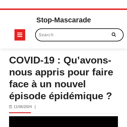
Skip
to
Stop-Mascarade
content
Open
Search
for:
Button
COVID-19 : Qu’avons-
nous appris pour faire
face à un nouvel
épisode épidémique ?
11/06/2024
11/06/2024
|