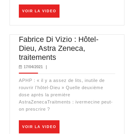
VOIR
VOIR LA VIDEO
LA
VIDEO
Fabrice Di Vizio : Hôtel-
Dieu, Astra Zeneca,
Fabrice
traitements
Di
17/04/2021
17/04/2021
|
Vizio
APHP : « il y a assez de lits, inutile de
:
rouvrir l’hôtel-Dieu » Quelle deuxième
Hôtel-
dose après la première
Dieu,
AstraZenecaTraitments : ivermecine peut-
on prescrire ?
Astra
Zeneca,
traitements
VOIR
VOIR LA VIDEO
LA