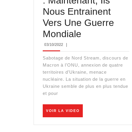
: Maintenant, Ils
Nous Entrainent
Vers Une Guerre
François
Mondiale
Asselineau
03/10/2022
03/10/2022
|
:
Sabotage de Nord Stream, discours de
Maintenant,
Macron à l’ONU, annexion de quatre
territoires d’Ukraine, menace
Ils
nucléaire. La situation de la guerre en
Ukraine semble de plus en plus tendue
Nous
et pour
Entrainent
Vers
VOIR
VOIR LA VIDEO
LA
Une
VIDEO