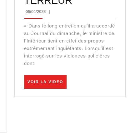
DARMANIN
TERREUR
:
06/04/2023
06/04/2023
|
LA
« Dans le long entretien qu’il a accordé
TERREUR
au Journal du dimanche, le ministre de
l’Intérieur tient en effet des propos
extrêmement inquiétants. Lorsqu’il est
interrogé sur les violences policières
dont
VOIR
VOIR LA VIDEO
LA
VIDEO