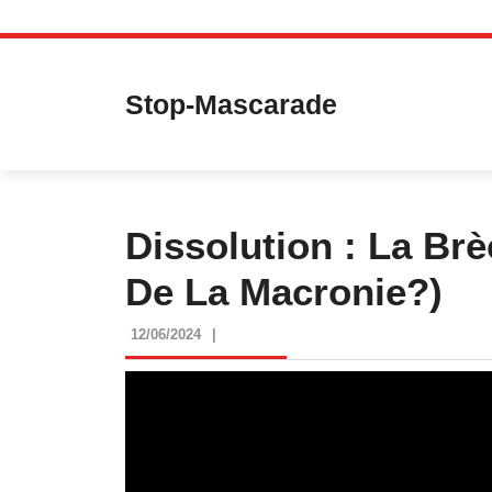
Skip
to
content
Stop-Mascarade
Dissolution : La Brè
De La Macronie?)
12/06/2024
12/06/2024
|