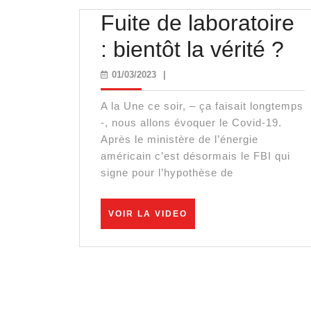
Fuite de laboratoire
Fu
: bientôt la vérité ?
de
01/03/2023
01/03/2023
|
la
A la Une ce soir, – ça faisait longtemps
:
-, nous allons évoquer le Covid-19.
Après le ministère de l’énergie
bi
américain c’est désormais le FBI qui
signe pour l’hypothèse de
la
vér
VOIR
VOIR LA VIDEO
LA
?
VIDEO