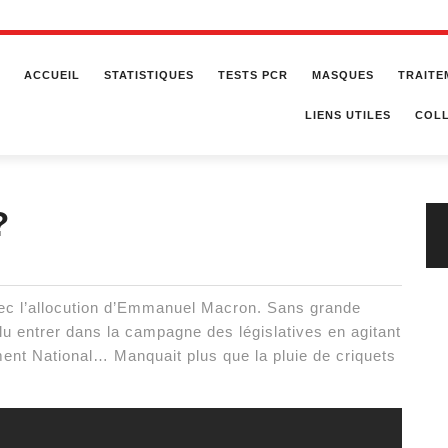
ACCUEIL
STATISTIQUES
TESTS PCR
MASQUES
TRAITE
LIENS UTILES
COLL
?
ec l’allocution d’Emmanuel Macron. Sans grande
ulu entrer dans la campagne des législatives en agitant
nt National… Manquait plus que la pluie de criquets