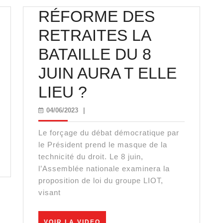
RÉFORME DES
ite
RETRAITES LA
BATAILLE DU 8
boratoire
JUIN AURA T ELLE
RÉFORME
LIEU ?
entôt
DES
04/06/2023
04/06/2023
|
RETRAITES
Le forçage du débat démocratique par
ité
LA
le Président prend le masque de la
technicité du droit. Le 8 juin,
BATAILLE
l’Assemblée nationale examinera la
proposition de loi du groupe LIOT,
DU
visant
8
VOIR
VOIR LA VIDEO