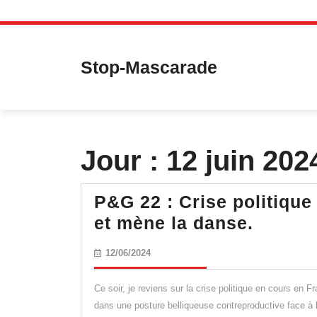
Skip
to
content
Stop-Mascarade
Jour :
12 juin 202
P&G 22 : Crise politique
P&G
et mène la danse.
22
12/06/2024
12/06/2024
:
Crise
Ce soir, je reviens sur la crise politique en cours en Fr
politiq
dans une posture belliqueuse contreproductive face à 