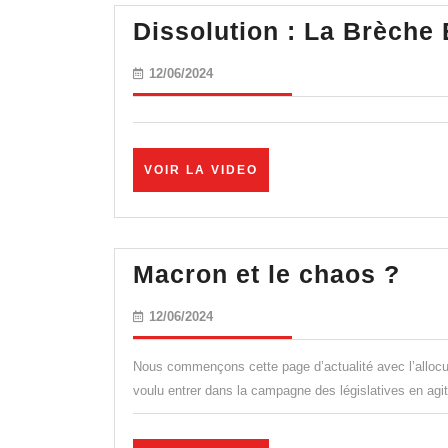
p
Dissolution : La Brèche
r
l
12/06/2024
12/06/2024
m
VOIR
VOIR LA VIDEO
LA
VIDEO
Mac
Macron et le chaos ?
et
12/06/2024
12/06/2024
le
cha
Nous commençons cette page d’actualité avec l’allocu
?
voulu entrer dans la campagne des législatives en ag