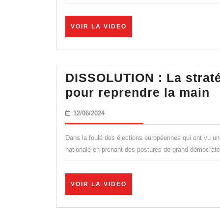
en
France
VOIR
VOIR LA VIDEO
Le
LA
VIDEO
Sud
global
DISSOLUTION : La straté
se
D
pour reprendre la main
gauss
:
et
12/06/2024
12/06/2024
L
mène
s
la
Dans la foulé des élections européennes qui ont vu un
p
nationale en prenant des postures de grand démocrate.
danse.
(e
r
VOIR
VOIR LA VIDEO
d
LA
VIDEO
M