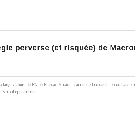
.
gie perverse (et risquée) de Macro
ISSOLUTION
e
a
tratégie
e large victoire du RN en France, Macron a annoncé la dissolution de l’asse
erverse
 Mais il apparait que
t
isquée)
e
acron