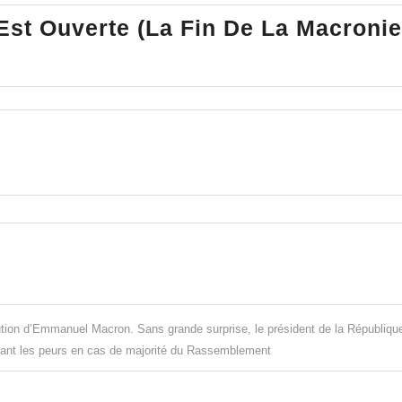
our
 Est Ouverte (La Fin De La Macronie
eprendre
a
ain
ron
os
tion d’Emmanuel Macron. Sans grande surprise, le président de la Républiqu
itant les peurs en cas de majorité du Rassemblement