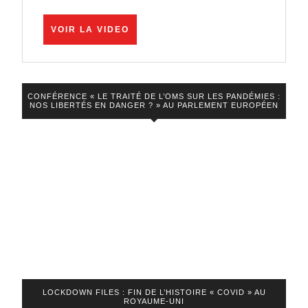
l’eau
du
VOIR
VOIR LA VIDEO
LA
bain
VIDEO
CONFÉRENCE « LE TRAITÉ DE L’OMS SUR LES PANDÉMIES :
NOS LIBERTÉS EN DANGER ? » AU PARLEMENT EUROPÉEN
LOCKDOWN FILES : FIN DE L’HISTOIRE « COVID » AU
ROYAUME-UNI