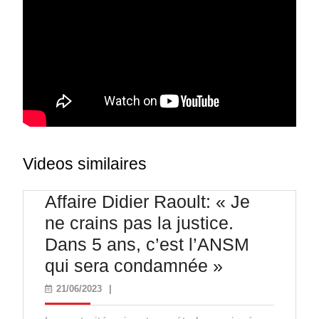
Videos similaires
Affaire Didier Raoult: « Je
ne crains pas la justice.
Dans 5 ans, c’est l’ANSM
Affaire
qui sera condamnée »
Didier
21/06/2023
21/06/2023
|
Raoult: