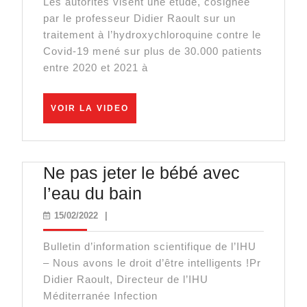
Les autorités visent une étude, cosignée
« Je
par le professeur Didier Raoult sur un
ne
traitement à l’hydroxychloroquine contre le
crains
Covid-19 mené sur plus de 30.000 patients
entre 2020 et 2021 à
pas
la
VOIR
justice.
VOIR LA VIDEO
LA
Dans
VIDEO
5
Ne pas jeter le bébé avec
ans,
Ne
l’eau du bain
c’est
pas
l’ANSM
15/02/2022
15/02/2022
|
jeter
qui
Bulletin d’information scientifique de l’IHU
le
sera
– Nous avons le droit d’être intelligents !Pr
bébé
condamnée
Didier Raoult, Directeur de l’IHU
avec
Méditerranée Infection