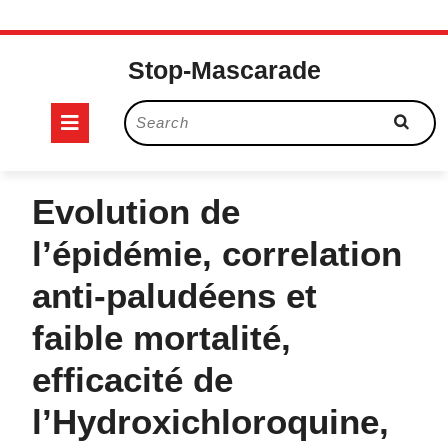
Skip
to
Stop-Mascarade
content
Open
Search
for:
Button
Evolution de
l’épidémie, correlation
anti-paludéens et
faible mortalité,
efficacité de
l’Hydroxichloroquine,