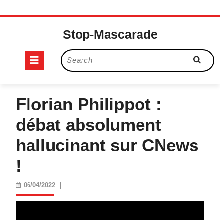
Skip
to
Stop-Mascarade
content
Open
Search
for:
Button
Florian Philippot :
débat absolument
hallucinant sur CNews
!
06/04/2022
06/04/2022
|