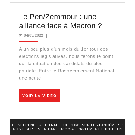
mondiale
par
Le Pen/Zemmour : une
surprise
Le
alliance face à Macron ?
!
Pen/Zem
04/05/2022
04/05/2022
|
:
A un peu plus d’un mois du 1er tour des
une
élections législatives, nous ferons le point
alliance
sur la situation des candidats du bloc
face
patriote. Entre le Rassemblement National,
une petite
à
Macron
VOIR
?
VOIR LA VIDEO
LA
VIDEO
CONFÉRENCE « LE TRAITÉ DE L’OMS SUR LES PANDÉMIES :
NOS LIBERTÉS EN DANGER ? » AU PARLEMENT EUROPÉEN