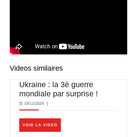
Videos similaires
Ukraine : la 3è guerre
Ukraine
mondiale par surprise !
:
18/11/2024
18/11/2024
|
la
3è
VOIR
VOIR LA VIDEO
guerre
LA
VIDEO