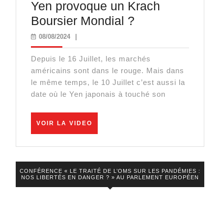
Yen provoque un Krach
Pourquoi
Boursier Mondial ?
la
08/08/2024
08/08/2024
|
remontée
Depuis le 16 Juillet, les marchés
du
américains sont dans le rouge. Mais dans
Yen
le même temps, le 10 Juillet c’est aussi la
provoque
date où le Yen japonais à touché son
un
Krach
VOIR
VOIR LA VIDEO
LA
Boursier
VIDEO
Mondial
?
CONFÉRENCE « LE TRAITÉ DE L’OMS SUR LES PANDÉMIES :
NOS LIBERTÉS EN DANGER ? » AU PARLEMENT EUROPÉEN