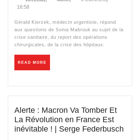
Kierzek
16:58
:
« La
Gérald Kierzek, médecin urgentiste, répond
stratégie
aux questions de Sonia Mabrouk au sujet de la
crise sanitaire, du report des opérations
du
chirurgicales, de la crise des hôpitaux.
tout
vaccinal
READ
READ MORE
est
MORE
une
erreur »
Alerte : Macron Va Tomber Et
La Révolution en France Est
Aler
inévitable ! | Serge Federbusch
: