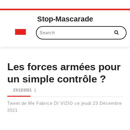
Skip
Stop-Mascarade
to
content
Open
Search
for:
Button
Les forces armées pour
un simple contrôle ?
23/12/2021
23/12/2021
|
Tweet de Me Fabrice DI VIZIO ce jeudi 23 Décembre
2021