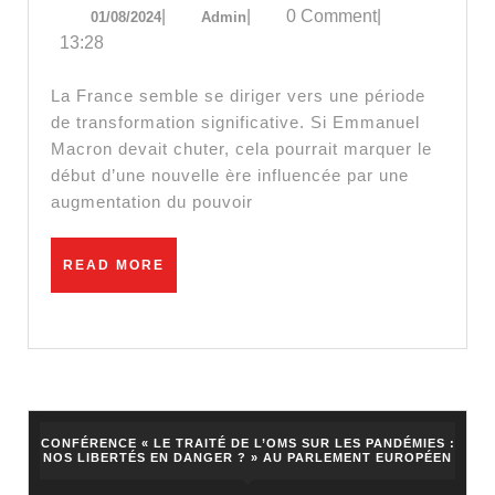
01/08/2024
Admin
|
|
0 Comment
|
01/08/2024
Admin
Mac
13:28
Va
Tom
La France semble se diriger vers une période
Et
de transformation significative. Si Emmanuel
Macron devait chuter, cela pourrait marquer le
La
début d’une nouvelle ère influencée par une
Révo
augmentation du pouvoir
en
Fran
READ
READ MORE
Est
MORE
inév
!
|
Ser
CONFÉRENCE « LE TRAITÉ DE L’OMS SUR LES PANDÉMIES :
Fed
NOS LIBERTÉS EN DANGER ? » AU PARLEMENT EUROPÉEN