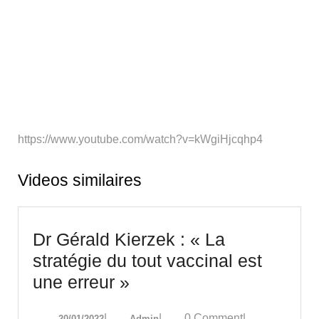
https://www.youtube.com/watch?v=kWgiHjcqhp4
Videos similaires
Dr Gérald Kierzek : « La
stratégie du tout vaccinal est
Dr
une erreur »
Gérald
20/01/2022
Admin
|
|
0 Comment
|
20/01/2022
Admin