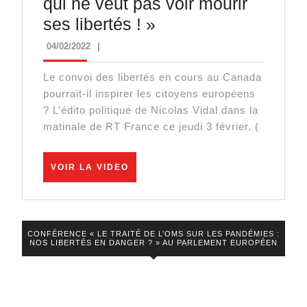
qui ne veut pas voir mourir
Le
« Le
ses libertés ! »
Samedi
convoi
Politique
04/02/2022
04/02/2022
|
de
Le convoi des libertés en cours au Canada
la
pourrait-il inspirer les citoyens européens
liberté
? L’édito politique de Nicolas Vidal dans la
est
matinale de RT France ce jeudi 3 février. (
le
mouvement
VOIR
VOIR LA VIDEO
LA
d’un
VIDEO
peuple
qui
CONFÉRENCE « LE TRAITÉ DE L’OMS SUR LES PANDÉMIES :
NOS LIBERTÉS EN DANGER ? » AU PARLEMENT EUROPÉEN
ne
veut
pas