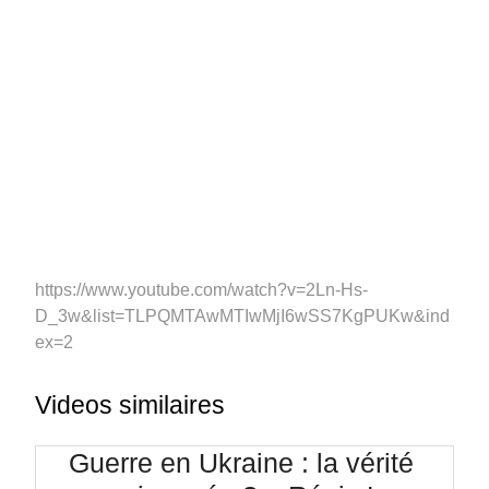
https://www.youtube.com/watch?v=2Ln-Hs-
D_3w&list=TLPQMTAwMTIwMjI6wSS7KgPUKw&ind
ex=2
Videos similaires
Guerre en Ukraine : la vérité