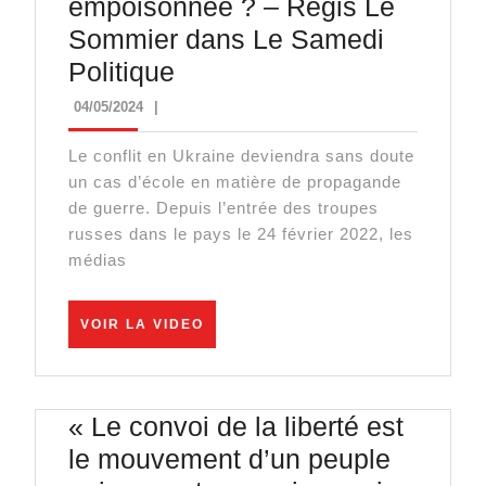
empoisonnée ? – Régis Le
Sommier dans Le Samedi
Guerre
Politique
en
04/05/2024
04/05/2024
|
Ukraine
Le conflit en Ukraine deviendra sans doute
:
un cas d’école en matière de propagande
la
de guerre. Depuis l’entrée des troupes
vérité
russes dans le pays le 24 février 2022, les
médias
empoisonnée
?
–
VOIR
VOIR LA VIDEO
LA
Régis
VIDEO
Le
« Le convoi de la liberté est
Sommier
le mouvement d’un peuple
dans