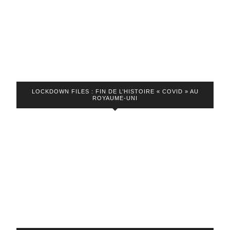
voir
mourir
ses
libertés
! »
LOCKDOWN FILES : FIN DE L’HISTOIRE « COVID » AU
ROYAUME-UNI