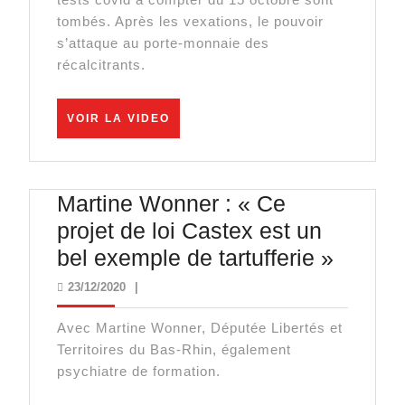
bâton,
tombés. Après les vexations, le pouvoir
la
s’attaque au porte-monnaie des
récalcitrants.
bourse
!
VOIR
VOIR LA VIDEO
LA
VIDEO
Martine Wonner : « Ce
projet de loi Castex est un
Martin
bel exemple de tartufferie »
Wonne
23/12/2020
23/12/2020
|
:
Avec Martine Wonner, Députée Libertés et
« Ce
Territoires du Bas-Rhin, également
projet
psychiatre de formation.
de