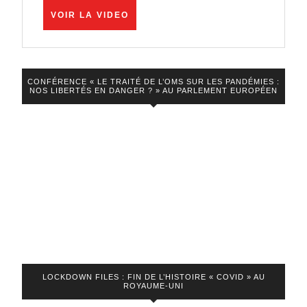
loi
VOIR
VOIR LA VIDEO
LA
Castex
VIDEO
est
un
CONFÉRENCE « LE TRAITÉ DE L’OMS SUR LES PANDÉMIES :
bel
NOS LIBERTÉS EN DANGER ? » AU PARLEMENT EUROPÉEN
exemp
de
tartuffe
LOCKDOWN FILES : FIN DE L’HISTOIRE « COVID » AU
ROYAUME-UNI