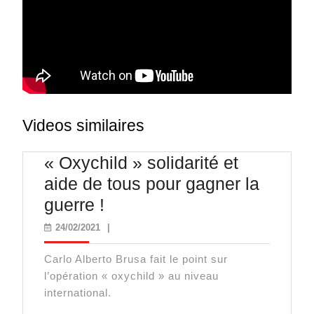
Videos similaires
« Oxychild » solidarité et
aide de tous pour gagner la
« Oxychild »
guerre !
solidarité
24/02/2021
24/02/2021
|
et
Carlo Alberto Brusa fait le point sur
aide
l’opération « oxychild » au niveau
de
international.
tous