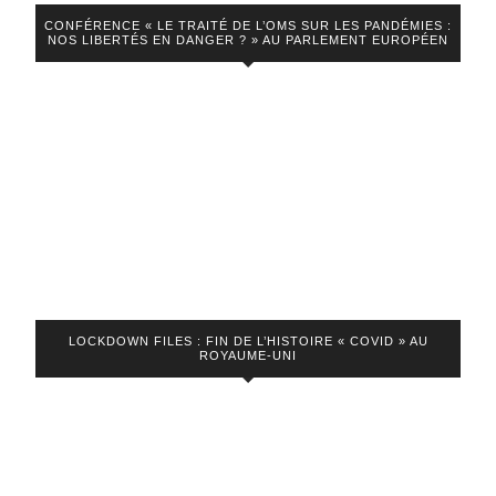
Pass
CONFÉRENCE « LE TRAITÉ DE L’OMS SUR LES PANDÉMIES :
vaccinal
NOS LIBERTÉS EN DANGER ? » AU PARLEMENT EUROPÉEN
et
mouvement
politique
LOCKDOWN FILES : FIN DE L’HISTOIRE « COVID » AU
ROYAUME-UNI