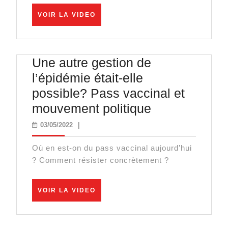
pour
VOIR
VOIR LA VIDEO
gagner
LA
VIDEO
la
guerre
Une autre gestion de
!
l’épidémie était-elle
possible? Pass vaccinal et
Une
mouvement politique
autre
03/05/2022
03/05/2022
|
gestion
Où en est-on du pass vaccinal aujourd’hui
de
? Comment résister concrètement ?
l’épidémie
était-
VOIR
VOIR LA VIDEO
elle
LA
VIDEO
possible?