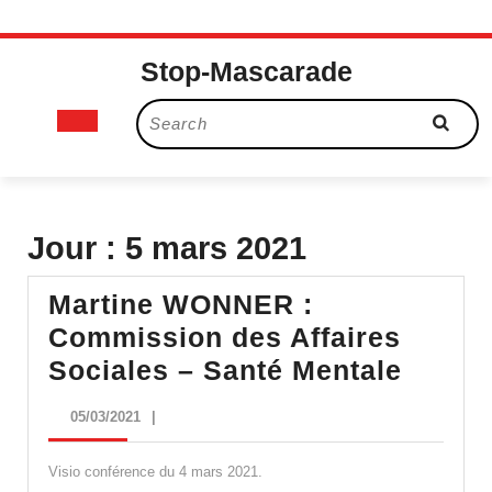
Skip
Stop-Mascarade
to
content
Open
Search
for:
Button
Jour :
5 mars 2021
Martine WONNER :
Commission des Affaires
Martin
Sociales – Santé Mentale
WONN
05/03/2021
05/03/2021
|
:
Commi
Visio conférence du 4 mars 2021.