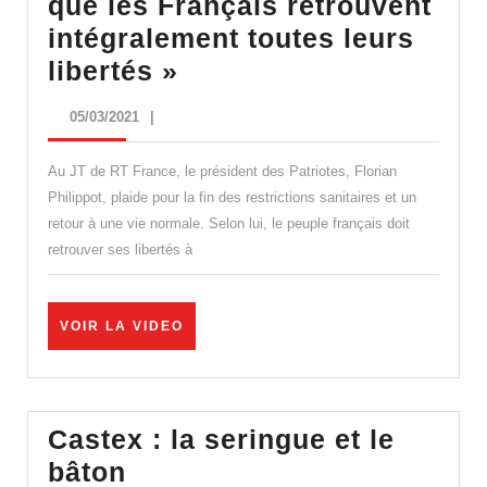
que les Français retrouvent
intégralement toutes leurs
Florian
libertés »
Philippot
05/03/2021
05/03/2021
|
:
« Il
Au JT de RT France, le président des Patriotes, Florian
faut
Philippot, plaide pour la fin des restrictions sanitaires et un
retour à une vie normale. Selon lui, le peuple français doit
que
retrouver ses libertés à
les
Français
retrouvent
VOIR
VOIR LA VIDEO
LA
intégralement
VIDEO
toutes
leurs
Castex : la seringue et le
libertés »
Castex
bâton