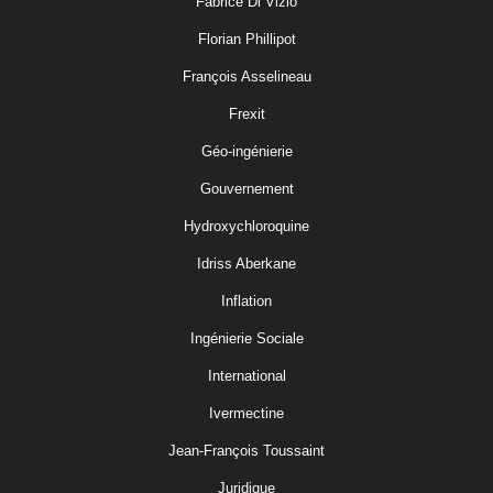
Fabrice Di Vizio
Florian Phillipot
François Asselineau
Frexit
Géo-ingénierie
Gouvernement
Hydroxychloroquine
Idriss Aberkane
Inflation
Ingénierie Sociale
International
Ivermectine
Jean-François Toussaint
Juridique