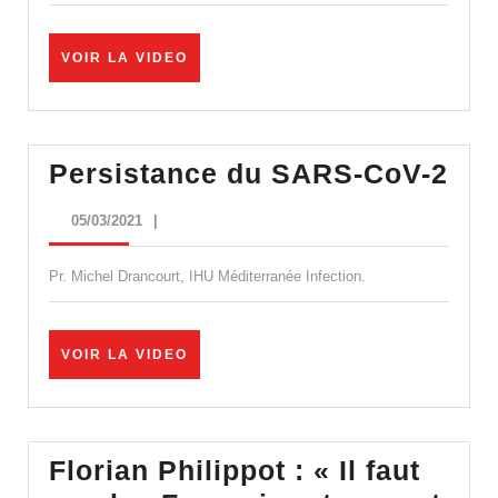
des
Affair
VOIR
VOIR LA VIDEO
Social
LA
VIDEO
–
Santé
Per
Persistance du SARS-CoV-2
Menta
du
05/03/2021
05/03/2021
|
SA
CoV
Pr. Michel Drancourt, IHU Méditerranée Infection.
2
VOIR
VOIR LA VIDEO
LA
VIDEO
Florian Philippot : « Il faut