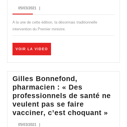
:
05/03/2021
05/03/2021
|
la
seringue
A la une de cette édition, la désormais traditionnelle
et
intervention du Premier ministre.
le
bâton
VOIR
VOIR LA VIDEO
LA
VIDEO
Gilles Bonnefond,
pharmacien : « Des
professionnels de santé ne
veulent pas se faire
Gille
vacciner, c’est choquant »
Bonn
05/03/2021
05/03/2021
|