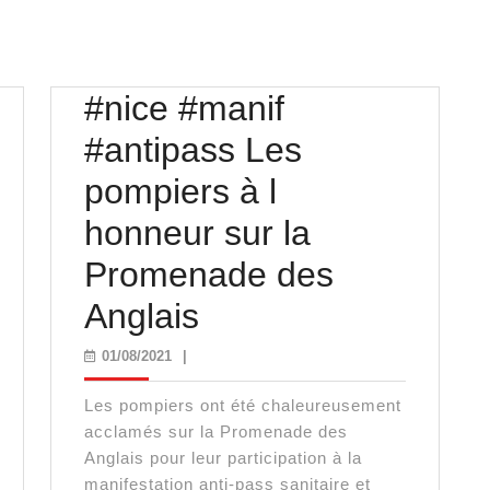
#nice #manif
#antipass Les
pompiers à l
honneur sur la
Promenade des
#nice
Anglais
ry
#manif
01/08/2021
01/08/2021
|
ange
#antipass
Les pompiers ont été chaleureusement
vid
Les
acclamés sur la Promenade des
Anglais pour leur participation à la
pompiers
manifestation anti-pass sanitaire et