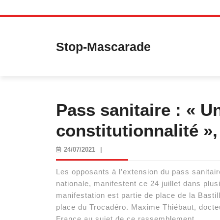
Skip
to
content
Stop-Mascarade
Pass sanitaire : « 
constitutionnalité 
24/07/2021
24/07/2021
|
Les opposants à l’extension du pass sanitai
nationale, manifestent ce 24 juillet dans plu
manifestation est partie de place de la Bastil
place du Trocadéro. Maxime Thiébaut, docteu
France au sujet de ce rassemblement.