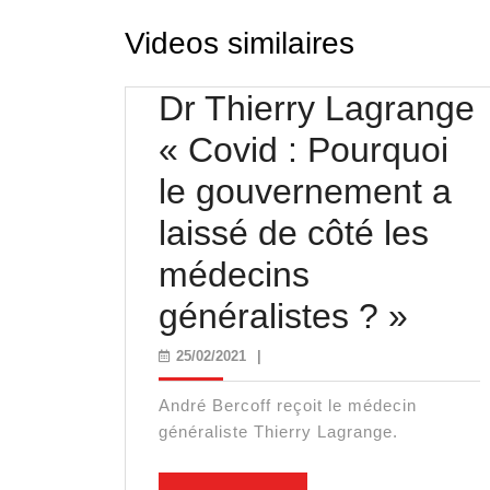
Videos similaires
Dr Thierry Lagrange
« Covid : Pourquoi
le gouvernement a
laissé de côté les
médecins
Dr
généralistes ? »
Thier
25/02/2021
25/02/2021
|
Lagr
André Bercoff reçoit le médecin
« Co
généraliste Thierry Lagrange.
: